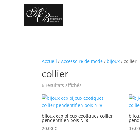
Accueil
/
Accessoire de mode
/
bijoux
/ collier
collier
Trié
6 résultats affichés
du
plus
récent
au
bijoux eco bijoux exotiques collier
bijou
pendentif en bois N°8
pende
plus
ancien
20,00
€
39,0