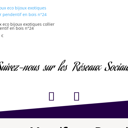
x eco bijoux exotiques collier
ntif en bois n°24
0
€
uivez-nous sur les Réseaux Socia