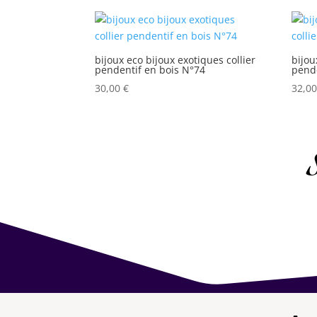
bijoux eco bijoux exotiques collier
bijou
pendentif en bois N°74
pende
30,00
€
32,0
S