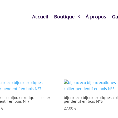
Accueil
Boutique
À propos
Ga
x eco bijoux exotiques collier
bijoux eco bijoux exotiques col
ntif en bois N°7
pendentif en bois N°5
0
€
27,00
€