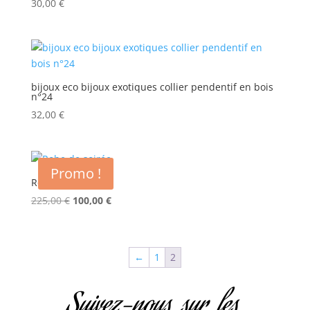
30,00
€
bijoux eco bijoux exotiques collier pendentif en bois
n°24
32,00
€
Promo !
Robe de soirée
Le
Le
225,00
€
100,00
€
prix
prix
initial
actuel
était :
est :
←
1
2
225,00 €.
100,00 €.
Suivez-nous sur les