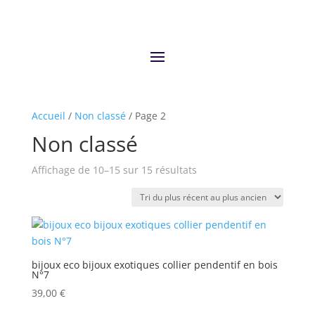
Accueil
/
Non classé
/ Page 2
Non classé
Trié
Affichage de 10–15 sur 15 résultats
du
plus
récent
au
plus
bijoux eco bijoux exotiques collier pendentif en bois
ancien
N°7
39,00
€