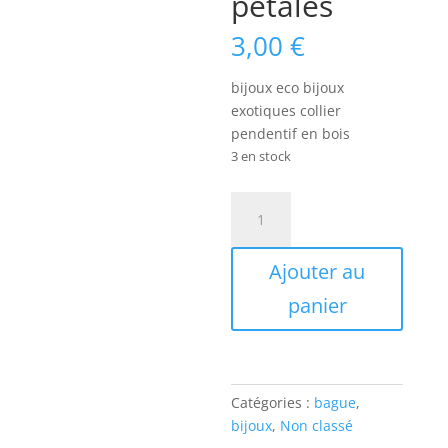
pétales
3,00
€
bijoux eco bijoux
exotiques collier
pendentif en bois
3 en stock
quantité
de
bijoux
Ajouter au
exotiques
bague
panier
en
bois
jaune
2
Catégories :
bague
,
pétales
bijoux
,
Non classé