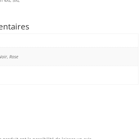
 en 4XL 5XL
entaires
oir, Rose