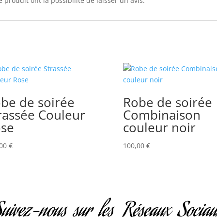
 produit ont la possibilité de laisser un avis.
be de soirée
Robe de soirée
rassée Couleur
Combinaison
se
couleur noir
,00
€
100,00
€
uivez-nous sur les Réseaux Socia