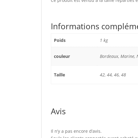
Ce produit est vendu à la taille réparties
Informations complém
Poids
1 kg
couleur
Bordeaux, Marine, N
Taille
42, 44, 46, 48
Avis
Il n’y a pas encore d’avis.