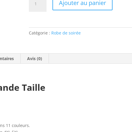
Ajouter au panier
de
Robe
de
soirée
Combinaison
Catégorie :
Robe de soirée
couleur
vert
ntaires
Avis (0)
nde Taille
ns 11 couleurs.