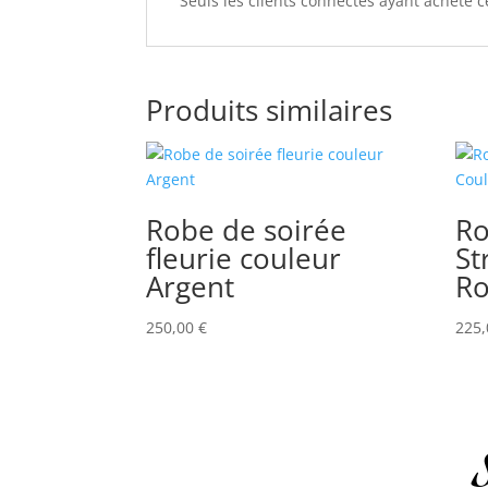
Seuls les clients connectés ayant acheté ce
Produits similaires
Robe de soirée
Ro
fleurie couleur
St
Argent
Ro
250,00
€
225
S