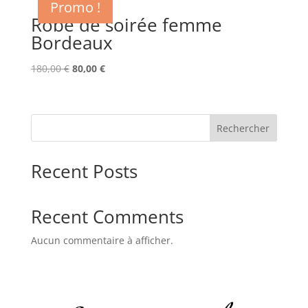
Promo !
Robe de soirée femme
Bordeaux
Le
Le
180,00
€
80,00
€
prix
prix
initial
actuel
était :
est :
Rechercher
180,00 €.
80,00 €.
Recent Posts
Recent Comments
Aucun commentaire à afficher.