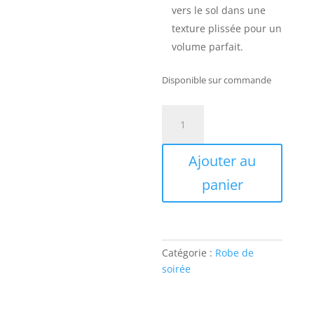
vers le sol dans une
texture plissée pour un
volume parfait.
Disponible sur commande
quantité
de
Robe
Ajouter au
de
soirée
panier
fleurie
couleur
bordeaux
Catégorie :
Robe de
soirée