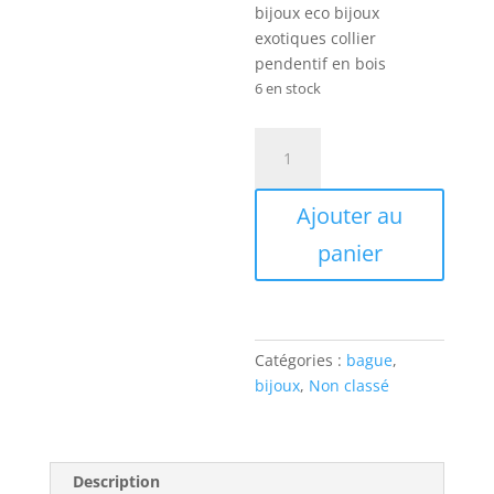
bijoux eco bijoux
exotiques collier
pendentif en bois
6 en stock
quantité
de
bijoux
Ajouter au
exotiques
bague
panier
en
bois
vert
foncé
Catégories :
bague
,
3petales
bijoux
,
Non classé
Description