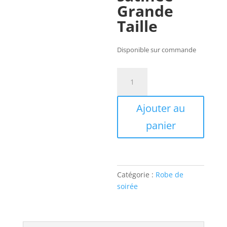
Grande
Taille
Disponible sur commande
quantité
de
Robe
Ajouter au
plissé
vert
panier
foncé
Catégorie :
Robe de
soirée